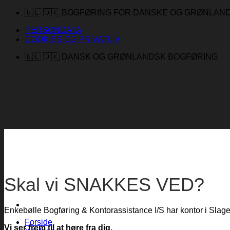
Fortsæt
🇬🇱 🇩🇰 BOGFØRING FOR DANSKE OG GRØNLA
til
PERSONDATA
indhold
COOKIES OG PRIVATLIV
🇬🇱 🇩🇰 DANSK OG GRØNLANDSK BOGFØRING
Skal vi SNAKKES VED?
Enkebølle Bogføring & Kontorassistance I/S har kontor i Slag
Forside
Vi ser frem til at høre fra dig.