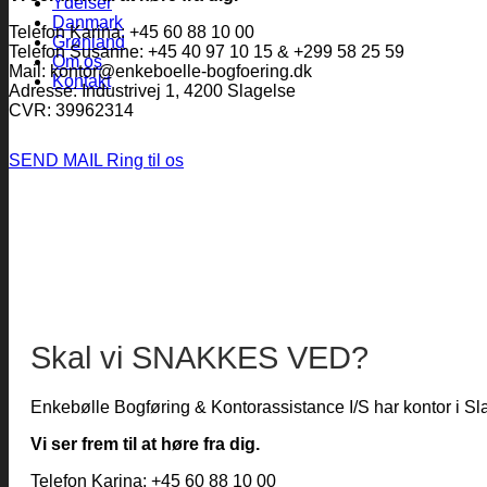
Ydelser
Danmark
Telefon Karina: +45 60 88 10 00
Grønland
Telefon Susanne: +45 40 97 10 15 & +299 58 25 59
Om os
Mail: kontor@enkeboelle-bogfoering.dk
Kontakt
Adresse: Industrivej 1, 4200 Slagelse
CVR: 39962314
SEND MAIL
Ring til os
Skal vi SNAKKES VED?
Enkebølle Bogføring & Kontorassistance I/S har kontor i Sl
Vi ser frem til at høre fra dig.
Telefon Karina: +45 60 88 10 00