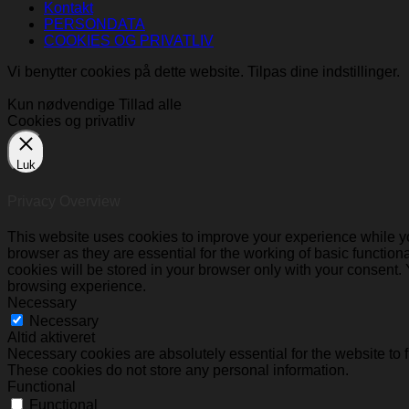
Kontakt
PERSONDATA
COOKIES OG PRIVATLIV
Vi benytter cookies på dette website. Tilpas dine
indstillinger
.
Kun nødvendige
Tillad alle
Cookies og privatliv
Luk
Privacy Overview
This website uses cookies to improve your experience while yo
browser as they are essential for the working of basic functio
cookies will be stored in your browser only with your consent.
browsing experience.
Necessary
Necessary
Altid aktiveret
Necessary cookies are absolutely essential for the website to f
These cookies do not store any personal information.
Functional
Functional