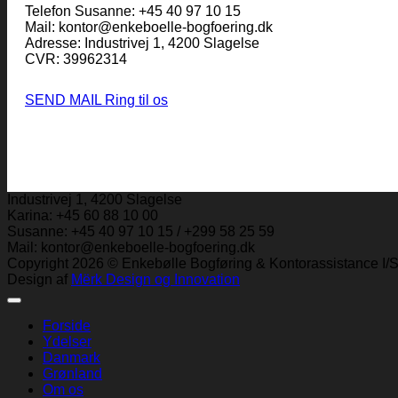
Telefon Susanne: +45 40 97 10 15
Mail: kontor@enkeboelle-bogfoering.dk
Adresse: Industrivej 1, 4200 Slagelse
CVR: 39962314
SEND MAIL
Ring til os
Industrivej 1, 4200 Slagelse
Karina: +45 60 88 10 00
Susanne: +45 40 97 10 15 / +299 58 25 59
Mail: kontor@enkeboelle-bogfoering.dk
Copyright 2026 © Enkebølle Bogføring & Kontorassistance I/
Design af
Mërk Design og Innovation
Forside
Ydelser
Danmark
Grønland
Om os