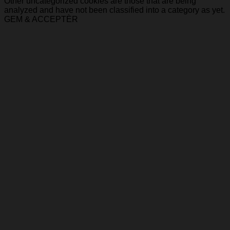
Other uncategorized cookies are those that are being
analyzed and have not been classified into a category as yet.
GEM & ACCEPTÈR