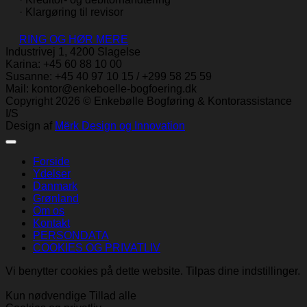
· Klargøring til revisor
RING OG HØR MERE
Industrivej 1, 4200 Slagelse
Karina: +45 60 88 10 00
Susanne: +45 40 97 10 15 / +299 58 25 59
Mail: kontor@enkeboelle-bogfoering.dk
Copyright 2026 © Enkebølle Bogføring & Kontorassistance
I/S
Design af
Mërk Design og Innovation
Forside
Ydelser
Danmark
Grønland
Om os
Kontakt
PERSONDATA
COOKIES OG PRIVATLIV
Vi benytter cookies på dette website. Tilpas dine
indstillinger
.
Kun nødvendige
Tillad alle