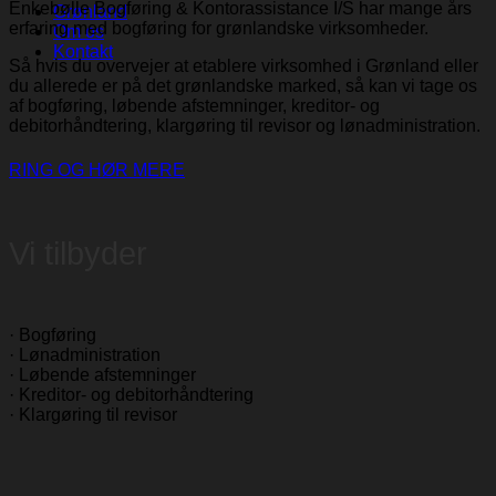
Enkebølle Bogføring & Kontorassistance I/S har mange års
Grønland
erfaring med bogføring for grønlandske virksomheder.
Om os
Kontakt
Så hvis du overvejer at etablere virksomhed i Grønland eller
du allerede er på det grønlandske marked, så kan vi tage os
af bogføring, løbende afstemninger, kreditor- og
debitorhåndtering, klargøring til revisor og lønadministration.
RING OG HØR MERE
Vi tilbyder
· Bogføring
· Lønadministration
· Løbende afstemninger
· Kreditor- og debitorhåndtering
· Klargøring til revisor