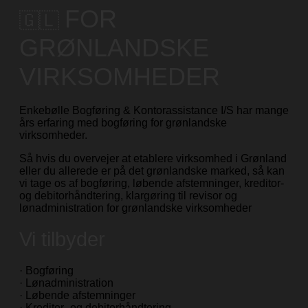
FOR
🇬🇱
GRØNLANDSKE
VIRKSOMHEDER
Enkebølle Bogføring & Kontorassistance I/S har mange
års erfaring med bogføring for grønlandske
virksomheder.
Så hvis du overvejer at etablere virksomhed i Grønland
eller du allerede er på det grønlandske marked, så kan
vi tage os af bogføring, løbende afstemninger, kreditor-
og debitorhåndtering, klargøring til revisor og
lønadministration for grønlandske virksomheder
Vi tilbyder
· Bogføring
· Lønadministration
· Løbende afstemninger
· Kreditor- og debitorhåndtering