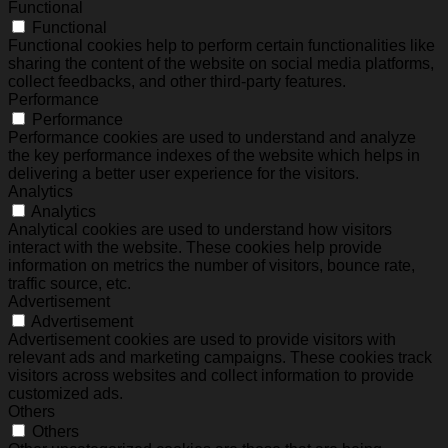
Functional
Functional
Functional cookies help to perform certain functionalities like
sharing the content of the website on social media platforms,
collect feedbacks, and other third-party features.
Performance
Performance
Performance cookies are used to understand and analyze
the key performance indexes of the website which helps in
delivering a better user experience for the visitors.
Analytics
Analytics
Analytical cookies are used to understand how visitors
interact with the website. These cookies help provide
information on metrics the number of visitors, bounce rate,
traffic source, etc.
Advertisement
Advertisement
Advertisement cookies are used to provide visitors with
relevant ads and marketing campaigns. These cookies track
visitors across websites and collect information to provide
customized ads.
Others
Others