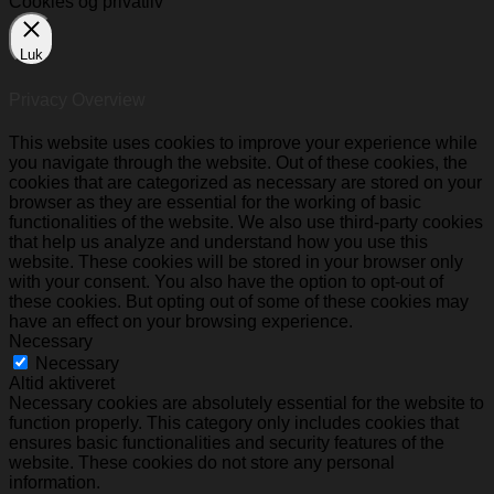
Cookies og privatliv
Luk
Privacy Overview
This website uses cookies to improve your experience while
you navigate through the website. Out of these cookies, the
cookies that are categorized as necessary are stored on your
browser as they are essential for the working of basic
functionalities of the website. We also use third-party cookies
that help us analyze and understand how you use this
website. These cookies will be stored in your browser only
with your consent. You also have the option to opt-out of
these cookies. But opting out of some of these cookies may
have an effect on your browsing experience.
Necessary
Necessary
Altid aktiveret
Necessary cookies are absolutely essential for the website to
function properly. This category only includes cookies that
ensures basic functionalities and security features of the
website. These cookies do not store any personal
information.